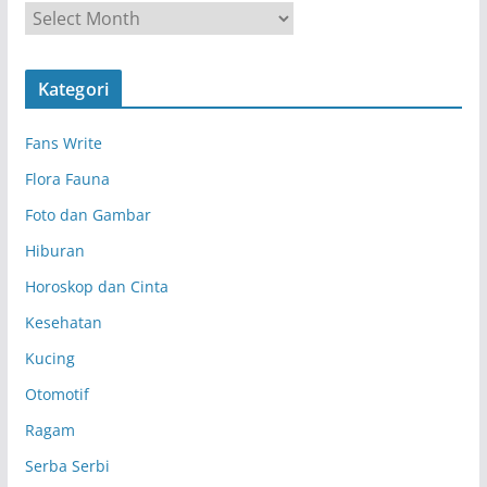
A
r
s
Kategori
i
p
Fans Write
Flora Fauna
Foto dan Gambar
Hiburan
Horoskop dan Cinta
Kesehatan
Kucing
Otomotif
Ragam
Serba Serbi