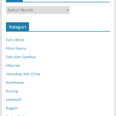
A
r
s
Kategori
i
p
Fans Write
Flora Fauna
Foto dan Gambar
Hiburan
Horoskop dan Cinta
Kesehatan
Kucing
Otomotif
Ragam