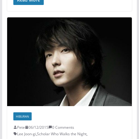
HIBURAN
Pete
06/12/2015
0 Comments
Lee Joon-gi
,
Scholar Who Walks the Night
,