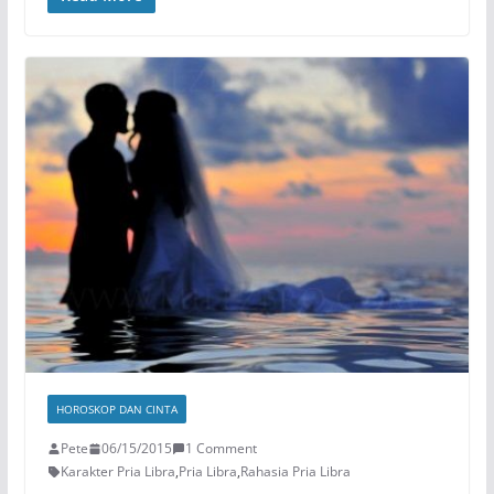
HOROSKOP DAN CINTA
Pete
06/15/2015
1 Comment
Karakter Pria Libra
,
Pria Libra
,
Rahasia Pria Libra