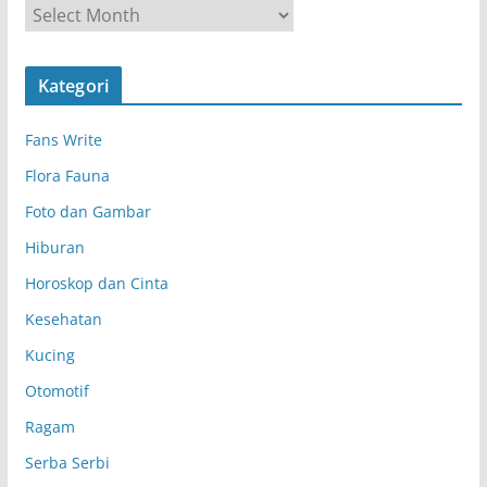
A
r
s
Kategori
i
p
Fans Write
Flora Fauna
Foto dan Gambar
Hiburan
Horoskop dan Cinta
Kesehatan
Kucing
Otomotif
Ragam
Serba Serbi