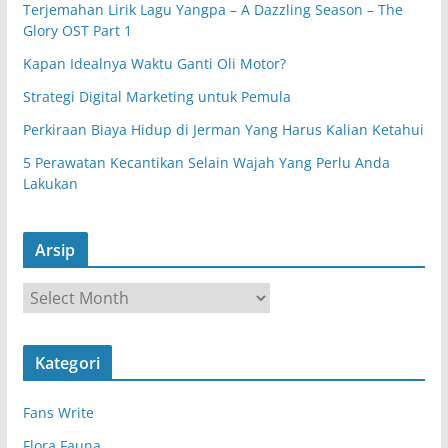
Terjemahan Lirik Lagu Yangpa – A Dazzling Season – The
Glory OST Part 1
Kapan Idealnya Waktu Ganti Oli Motor?
Strategi Digital Marketing untuk Pemula
Perkiraan Biaya Hidup di Jerman Yang Harus Kalian Ketahui
5 Perawatan Kecantikan Selain Wajah Yang Perlu Anda
Lakukan
Arsip
A
r
s
Kategori
i
p
Fans Write
Flora Fauna