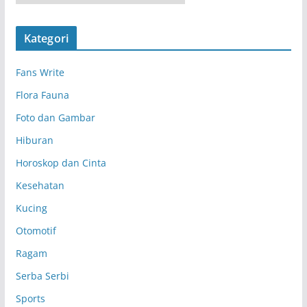
r
s
Kategori
i
p
Fans Write
Flora Fauna
Foto dan Gambar
Hiburan
Horoskop dan Cinta
Kesehatan
Kucing
Otomotif
Ragam
Serba Serbi
Sports