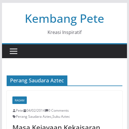
Skip
Kembang Pete
to
content
Kreasi Inspiratif
Perang Saudara Aztec
RAGAM
Pete
04/02/2014
0 Comments
Perang Saudara Aztec
,
Suku Aztec
Masa Kejayaan Kekaisaran