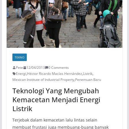
TEKNO
Pete
12/04/2013
0 Comments
Energi
,
Héctor Ricardo Macías Hernández
,
Listrik
,
Mexican Institute of Industrial Property
,
Penemuan Baru
Teknologi Yang Mengubah
Kemacetan Menjadi Energi
Listrik
Terjebak dalam kemacetan lalu lintas selain
membuat frustasi juga membuang-buang banyak