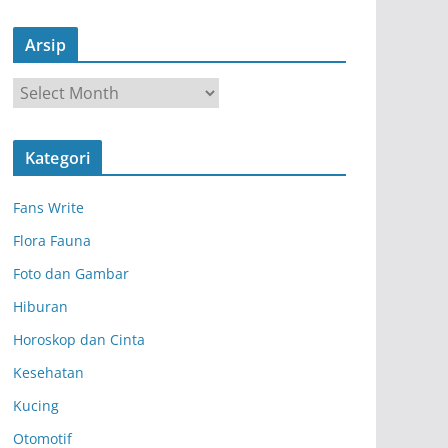
Arsip
A
r
s
Kategori
i
p
Fans Write
Flora Fauna
Foto dan Gambar
Hiburan
Horoskop dan Cinta
Kesehatan
Kucing
Otomotif