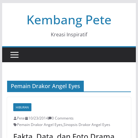
Skip
Kembang Pete
to
content
Kreasi Inspiratif
Pemain Drakor Angel Eyes
HIBURAN
Pete
10/23/2014
0 Comments
Pemain Drakor Angel Eyes
,
Sinopsis Drakor Angel Eyes
Fakta, Data, dan Foto Drama