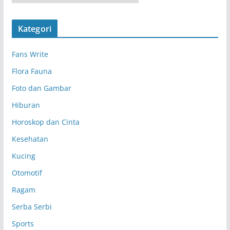
r
s
Kategori
i
p
Fans Write
Flora Fauna
Foto dan Gambar
Hiburan
Horoskop dan Cinta
Kesehatan
Kucing
Otomotif
Ragam
Serba Serbi
Sports