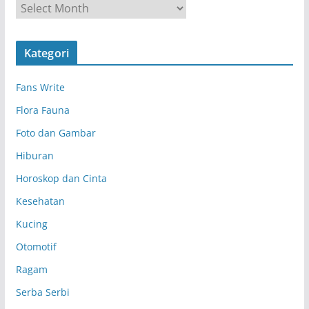
A
r
s
Kategori
i
p
Fans Write
Flora Fauna
Foto dan Gambar
Hiburan
Horoskop dan Cinta
Kesehatan
Kucing
Otomotif
Ragam
Serba Serbi