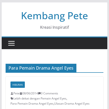
Skip
Kembang Pete
to
content
Kreasi Inspiratif
Para Pemain Drama Angel Eyes
HIBURAN
Pete
08/06/2014
0 Comments
Lebih dekat dengan Pemain Angel Eyes
,
Para Pemain Drama Angel Eyes
,
Ulasan Drama Angel Eyes