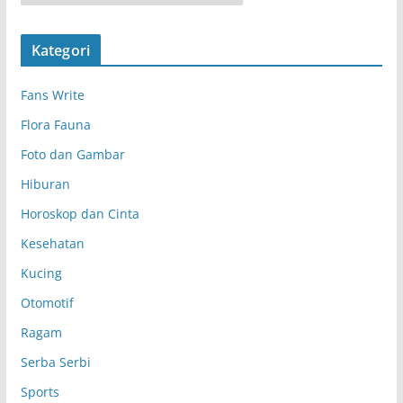
r
s
Kategori
i
p
Fans Write
Flora Fauna
Foto dan Gambar
Hiburan
Horoskop dan Cinta
Kesehatan
Kucing
Otomotif
Ragam
Serba Serbi
Sports