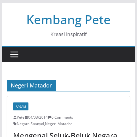
Skip
Kembang Pete
to
content
Kreasi Inspiratif
Negeri Matador
RAGAM
Pete
04/03/2014
0 Comments
Negara Spanyol
,
Negeri Matador
Mengenal Seluk-Beluk Negara