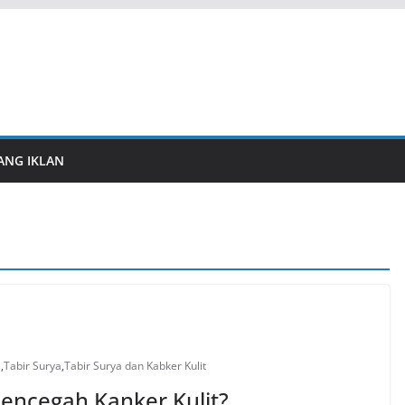
ANG IKLAN
a
,
Tabir Surya
,
Tabir Surya dan Kabker Kulit
encegah Kanker Kulit?