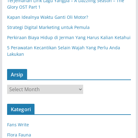
Terjemahan Lirik Lagu Yangpa – A Dazzling Season – The
Glory OST Part 1
Kapan Idealnya Waktu Ganti Oli Motor?
Strategi Digital Marketing untuk Pemula
Perkiraan Biaya Hidup di Jerman Yang Harus Kalian Ketahui
5 Perawatan Kecantikan Selain Wajah Yang Perlu Anda
Lakukan
Arsip
A
r
s
Kategori
i
p
Fans Write
Flora Fauna