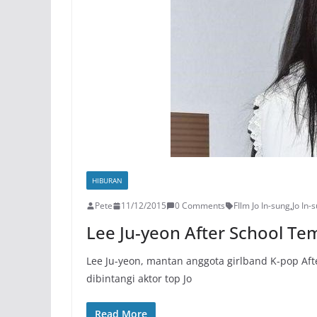
HIBURAN
Pete
11/12/2015
0 Comments
FIlm Jo In-sung
,
Jo In-
Lee Ju-yeon After School Tem
Lee Ju-yeon, mantan anggota girlband K-pop Aft
dibintangi aktor top Jo
Read More