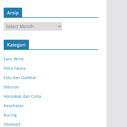
Arsip
A
r
s
Kategori
i
p
Fans Write
Flora Fauna
Foto dan Gambar
Hiburan
Horoskop dan Cinta
Kesehatan
Kucing
Otomotif