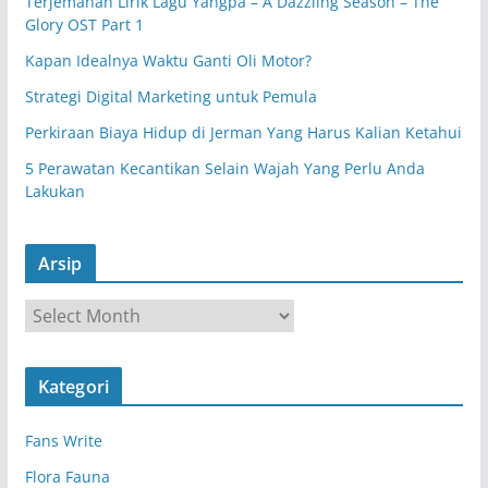
Terjemahan Lirik Lagu Yangpa – A Dazzling Season – The
Glory OST Part 1
Kapan Idealnya Waktu Ganti Oli Motor?
Strategi Digital Marketing untuk Pemula
Perkiraan Biaya Hidup di Jerman Yang Harus Kalian Ketahui
5 Perawatan Kecantikan Selain Wajah Yang Perlu Anda
Lakukan
Arsip
A
r
s
Kategori
i
p
Fans Write
Flora Fauna