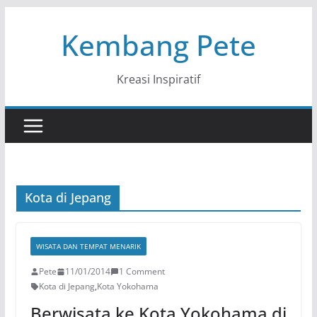
Skip
Kembang Pete
to
content
Kreasi Inspiratif
Kota di Jepang
WISATA DAN TEMPAT MENARIK
Pete
11/01/2014
1 Comment
Kota di Jepang
,
Kota Yokohama
Berwisata ke Kota Yokohama di