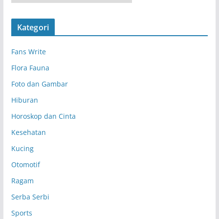
r
s
Kategori
i
p
Fans Write
Flora Fauna
Foto dan Gambar
Hiburan
Horoskop dan Cinta
Kesehatan
Kucing
Otomotif
Ragam
Serba Serbi
Sports