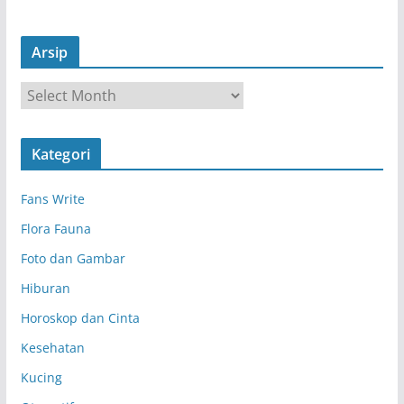
Arsip
A
r
s
Kategori
i
p
Fans Write
Flora Fauna
Foto dan Gambar
Hiburan
Horoskop dan Cinta
Kesehatan
Kucing