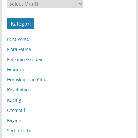
A
r
s
Kategori
i
p
Fans Write
Flora Fauna
Foto dan Gambar
Hiburan
Horoskop dan Cinta
Kesehatan
Kucing
Otomotif
Ragam
Serba Serbi