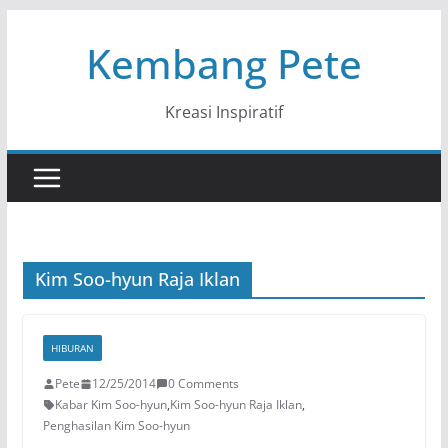
Skip
Kembang Pete
to
content
Kreasi Inspiratif
Kim Soo-hyun Raja Iklan
HIBURAN
Pete
12/25/2014
0 Comments
Kabar Kim Soo-hyun
,
Kim Soo-hyun Raja Iklan
,
Penghasilan Kim Soo-hyun