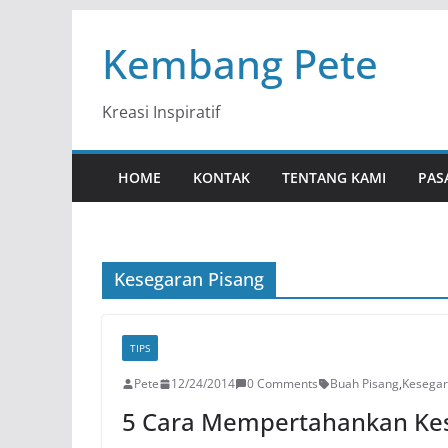
Skip
Kembang Pete
to
content
Kreasi Inspiratif
HOME
KONTAK
TENTANG KAMI
PAS
Kesegaran Pisang
TIPS
Pete
12/24/2014
0 Comments
Buah Pisang
,
Kesegar
5 Cara Mempertahankan Kes