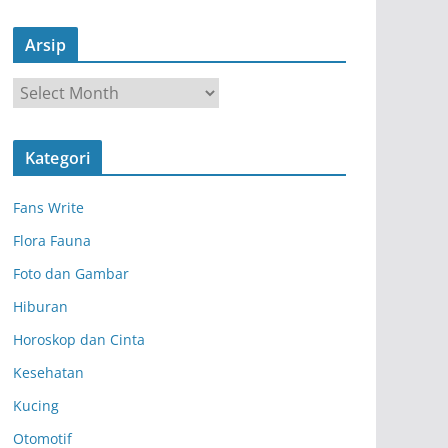
Arsip
A
r
s
Kategori
i
p
Fans Write
Flora Fauna
Foto dan Gambar
Hiburan
Horoskop dan Cinta
Kesehatan
Kucing
Otomotif