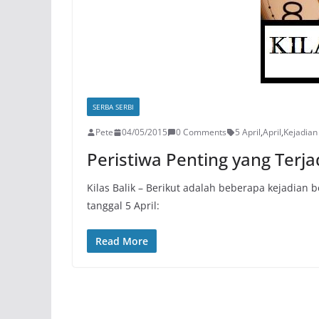
SERBA SERBI
Pete
04/05/2015
0 Comments
5 April
,
April
,
Kejadian 
Peristiwa Penting yang Terja
Kilas Balik – Berikut adalah beberapa kejadian 
tanggal 5 April:
Read More