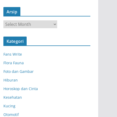
Arsip
A
r
s
Kategori
i
p
Fans Write
Flora Fauna
Foto dan Gambar
Hiburan
Horoskop dan Cinta
Kesehatan
Kucing
Otomotif