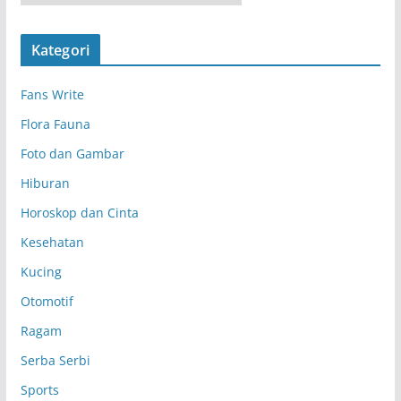
r
s
Kategori
i
p
Fans Write
Flora Fauna
Foto dan Gambar
Hiburan
Horoskop dan Cinta
Kesehatan
Kucing
Otomotif
Ragam
Serba Serbi
Sports