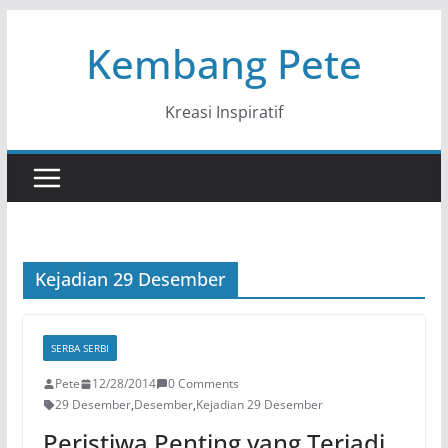
Skip
Kembang Pete
to
content
Kreasi Inspiratif
Kejadian 29 Desember
SERBA SERBI
Pete
12/28/2014
0 Comments
29 Desember
,
Desember
,
Kejadian 29 Desember
Peristiwa Penting yang Terjadi