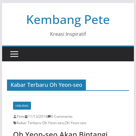
Skip
Kembang Pete
to
content
Kreasi Inspiratif
Kabar Terbaru Oh Yeon-seo
HIBURAN
Pete
11/13/2014
0 Comments
Kabar Terbaru Oh Yeon-seo
,
Oh Yeon-seo
Oh Yeon-seo Akan Bintangi