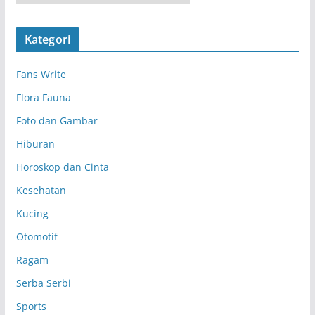
r
s
Kategori
i
p
Fans Write
Flora Fauna
Foto dan Gambar
Hiburan
Horoskop dan Cinta
Kesehatan
Kucing
Otomotif
Ragam
Serba Serbi
Sports