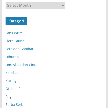
A
r
s
Kategori
i
p
Fans Write
Flora Fauna
Foto dan Gambar
Hiburan
Horoskop dan Cinta
Kesehatan
Kucing
Otomotif
Ragam
Serba Serbi