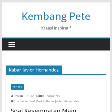
Skip
Kembang Pete
to
content
Kreasi Inspiratif
Kabar Javier Hernandez
SPORTS
Pete
10/31/2014
0 Comments
Chicharito Real Madrid
,
Kabar Javier Hernandez
Soal Kesempatan Main,