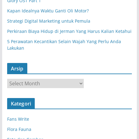
Glory OST Part 1
Kapan Idealnya Waktu Ganti Oli Motor?
Strategi Digital Marketing untuk Pemula
Perkiraan Biaya Hidup di Jerman Yang Harus Kalian Ketahui
5 Perawatan Kecantikan Selain Wajah Yang Perlu Anda
Lakukan
Arsip
A
r
s
Kategori
i
p
Fans Write
Flora Fauna