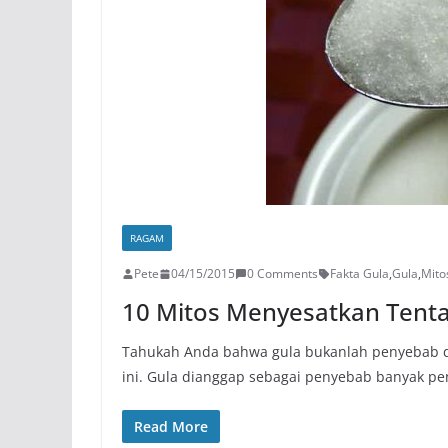
RAGAM
Pete
04/15/2015
0 Comments
Fakta Gula
,
Gula
,
Mito
10 Mitos Menyesatkan Tenta
Tahukah Anda bahwa gula bukanlah penyebab di
ini. Gula dianggap sebagai penyebab banyak pe
Read More