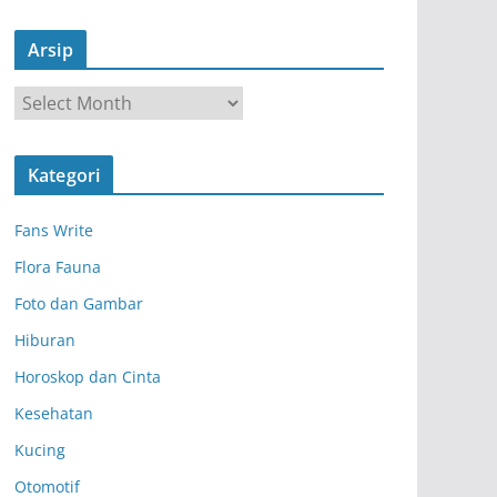
Arsip
A
r
s
Kategori
i
p
Fans Write
Flora Fauna
Foto dan Gambar
Hiburan
Horoskop dan Cinta
Kesehatan
Kucing
Otomotif