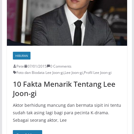
HIBURAN
Pete
07/01/2015
0 Comments
Foto dan Biodata Lee Joon-gi
,
Lee Joon-gi
,
Profil Lee Joon-gi
10 Fakta Menarik Tentang Lee
Joon-gi
Aktor berhidung mancung dan bermata sipit ini tentu
sudah tak asing lagi bagi para pecinta K-drama.
Sebagai seorang aktor, Lee