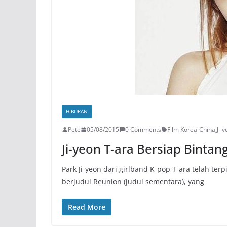
HIBURAN
Pete
05/08/2015
0 Comments
Film Korea-China
,
Ji-
Ji-yeon T-ara Bersiap Bintan
Park Ji-yeon dari girlband K-pop T-ara telah ter
berjudul Reunion (judul sementara), yang
Read More