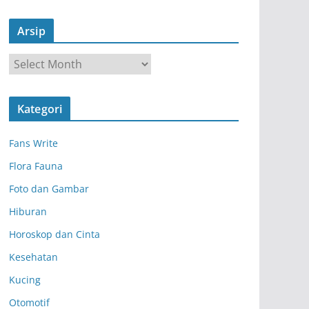
Arsip
A
r
s
Kategori
i
p
Fans Write
Flora Fauna
Foto dan Gambar
Hiburan
Horoskop dan Cinta
Kesehatan
Kucing
Otomotif