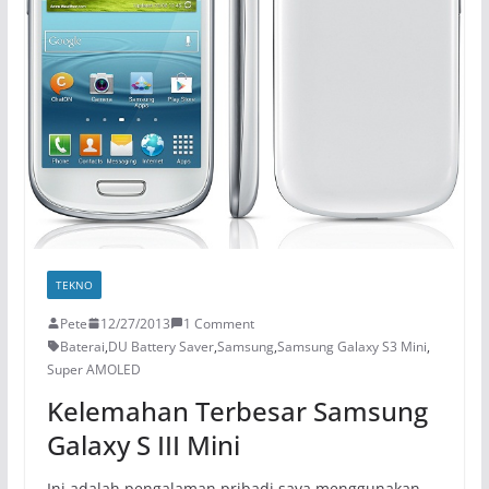
TEKNO
Pete
12/27/2013
1 Comment
Baterai
,
DU Battery Saver
,
Samsung
,
Samsung Galaxy S3 Mini
,
Super AMOLED
Kelemahan Terbesar Samsung
Galaxy S III Mini
Ini adalah pengalaman pribadi saya menggunakan