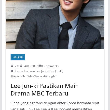
HIBURAN
Pete
04/03/2015
0 Comments
Drama Terbaru Lee Jun-ki
,
Lee Jun-ki
,
The Scholar Who Walks the Night
Lee Jun-ki Pastikan Main
Drama MBC Terbaru
Siapa yang ngefans dengan aktor Korea bermata sipit
yang satu ini? Lee Jun-ki (Lee Joon-gi) memastikan