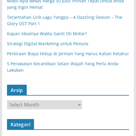
Mobil Ayla Bekas Harga 50 Juta: Pilihan Tepat untuk Anda
yang Ingin Hemat
Terjemahan Lirik Lagu Yangpa – A Dazzling Season – The
Glory OST Part 1
Kapan Idealnya Waktu Ganti Oli Motor?
Strategi Digital Marketing untuk Pemula
Perkiraan Biaya Hidup di Jerman Yang Harus Kalian Ketahui
5 Perawatan Kecantikan Selain Wajah Yang Perlu Anda
Lakukan
Arsip
A
r
s
Kategori
i
p