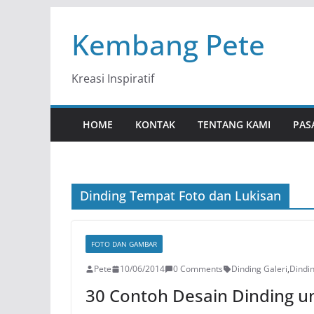
Skip
Kembang Pete
to
content
Kreasi Inspiratif
HOME
KONTAK
TENTANG KAMI
PAS
Dinding Tempat Foto dan Lukisan
FOTO DAN GAMBAR
Pete
10/06/2014
0 Comments
Dinding Galeri
,
Dindi
30 Contoh Desain Dinding un