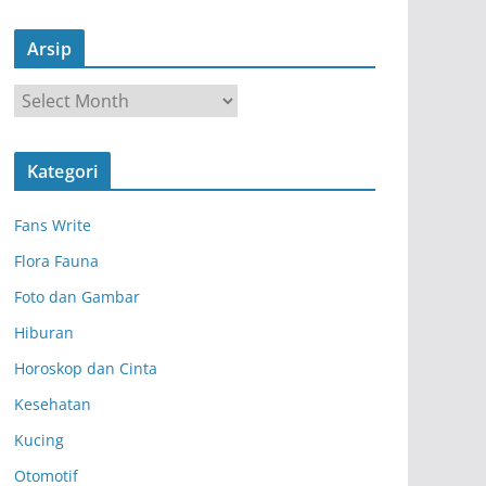
Arsip
A
r
s
Kategori
i
p
Fans Write
Flora Fauna
Foto dan Gambar
Hiburan
Horoskop dan Cinta
Kesehatan
Kucing
Otomotif