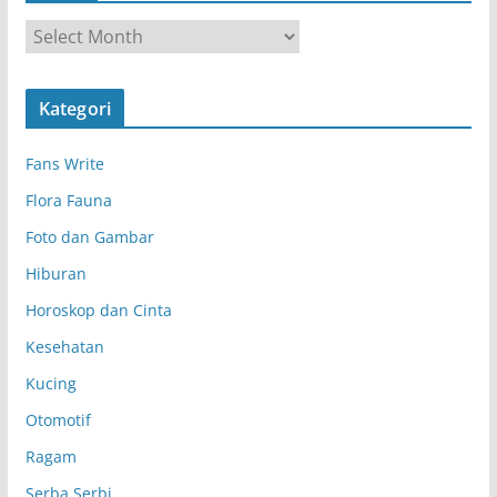
A
r
s
Kategori
i
p
Fans Write
Flora Fauna
Foto dan Gambar
Hiburan
Horoskop dan Cinta
Kesehatan
Kucing
Otomotif
Ragam
Serba Serbi