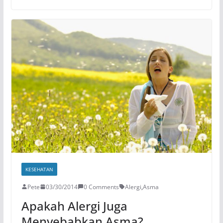
KESEHATAN
Pete
03/30/2014
0 Comments
Alergi
,
Asma
Apakah Alergi Juga
Menyebabkan Asma?