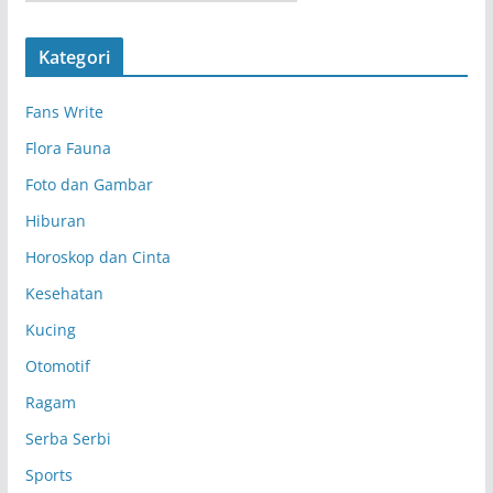
r
s
Kategori
i
p
Fans Write
Flora Fauna
Foto dan Gambar
Hiburan
Horoskop dan Cinta
Kesehatan
Kucing
Otomotif
Ragam
Serba Serbi
Sports