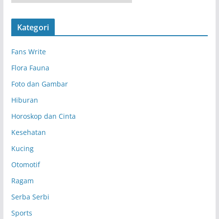
r
s
Kategori
i
p
Fans Write
Flora Fauna
Foto dan Gambar
Hiburan
Horoskop dan Cinta
Kesehatan
Kucing
Otomotif
Ragam
Serba Serbi
Sports