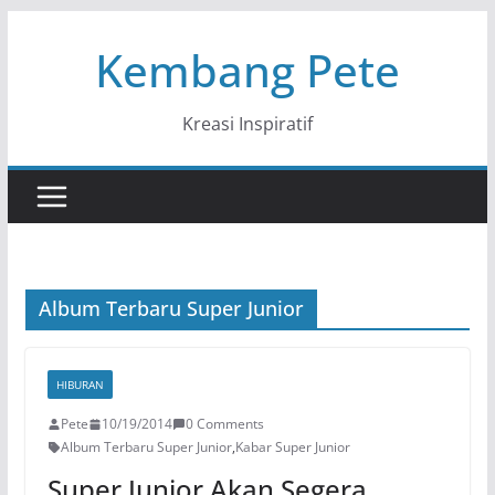
Skip
Kembang Pete
to
content
Kreasi Inspiratif
Album Terbaru Super Junior
HIBURAN
Pete
10/19/2014
0 Comments
Album Terbaru Super Junior
,
Kabar Super Junior
Super Junior Akan Segera