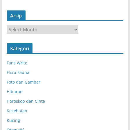
Arsip
A
r
s
Kategori
i
p
Fans Write
Flora Fauna
Foto dan Gambar
Hiburan
Horoskop dan Cinta
Kesehatan
Kucing
Otomotif