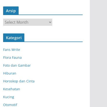
Arsip
A
r
s
Kategori
i
p
Fans Write
Flora Fauna
Foto dan Gambar
Hiburan
Horoskop dan Cinta
Kesehatan
Kucing
Otomotif