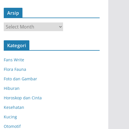
Arsip
A
r
s
Kategori
i
p
Fans Write
Flora Fauna
Foto dan Gambar
Hiburan
Horoskop dan Cinta
Kesehatan
Kucing
Otomotif