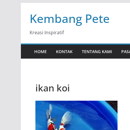
Skip
Kembang Pete
to
content
Kreasi Inspiratif
HOME
KONTAK
TENTANG KAMI
PAS
ikan koi