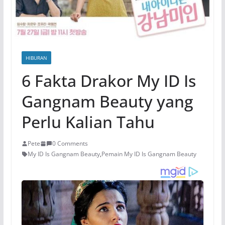
HIBURAN
6 Fakta Drakor My ID Is
Gangnam Beauty yang
Perlu Kalian Tahu
Pete
0 Comments
My ID Is Gangnam Beauty
,
Pemain My ID Is Gangnam Beauty