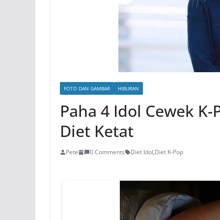
FOTO DAN GAMBAR
HIBURAN
Paha 4 Idol Cewek K-P
Diet Ketat
Pete
0 Comments
Diet Idol
,
Diet K-Pop