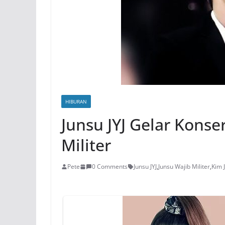
HIBURAN
Junsu JYJ Gelar Konse
Militer
Pete
0 Comments
Junsu JYJ
,
Junsu Wajib Militer
,
Kim 