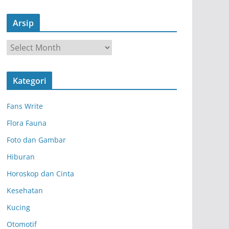
Arsip
A
r
s
Kategori
i
p
Fans Write
Flora Fauna
Foto dan Gambar
Hiburan
Horoskop dan Cinta
Kesehatan
Kucing
Otomotif