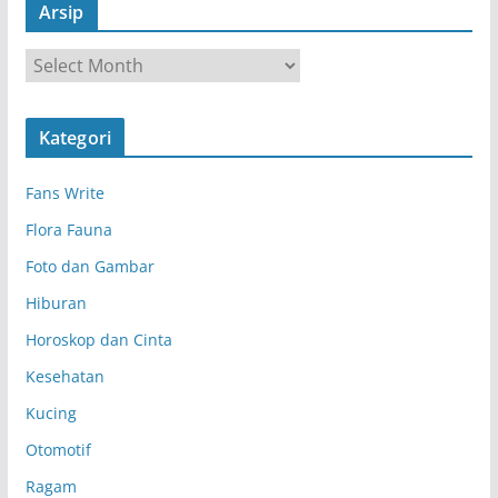
Arsip
A
r
s
Kategori
i
p
Fans Write
Flora Fauna
Foto dan Gambar
Hiburan
Horoskop dan Cinta
Kesehatan
Kucing
Otomotif
Ragam