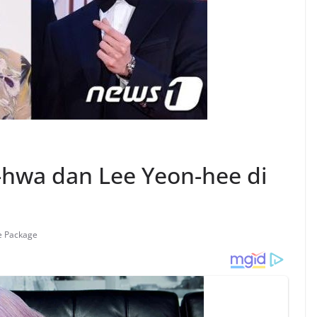
-hwa dan Lee Yeon-hee di
e Package