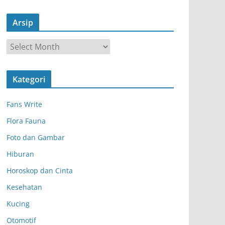
Arsip
A
r
s
Kategori
i
p
Fans Write
Flora Fauna
Foto dan Gambar
Hiburan
Horoskop dan Cinta
Kesehatan
Kucing
Otomotif