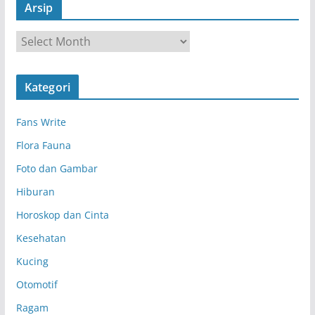
Arsip
A
r
s
Kategori
i
p
Fans Write
Flora Fauna
Foto dan Gambar
Hiburan
Horoskop dan Cinta
Kesehatan
Kucing
Otomotif
Ragam