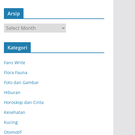
Arsip
A
r
s
Kategori
i
p
Fans Write
Flora Fauna
Foto dan Gambar
Hiburan
Horoskop dan Cinta
Kesehatan
Kucing
Otomotif