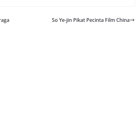
raga
So Ye-jin Pikat Pecinta Film China