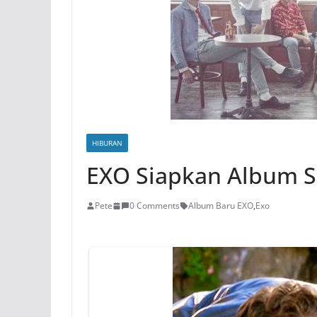
HIBURAN
EXO Siapkan Album S
Pete
0 Comments
Album Baru EXO
,
Exo