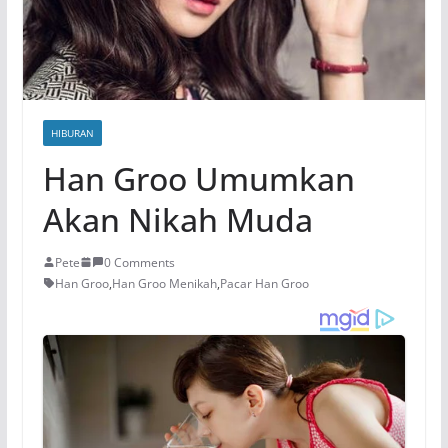
HIBURAN
Han Groo Umumkan
Akan Nikah Muda
Pete
0 Comments
Han Groo
,
Han Groo Menikah
,
Pacar Han Groo