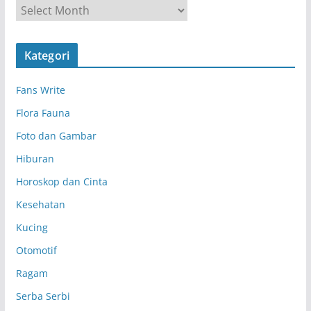
A
r
s
Kategori
i
p
Fans Write
Flora Fauna
Foto dan Gambar
Hiburan
Horoskop dan Cinta
Kesehatan
Kucing
Otomotif
Ragam
Serba Serbi