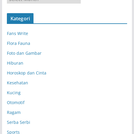
r
s
Kategori
i
p
Fans Write
Flora Fauna
Foto dan Gambar
Hiburan
Horoskop dan Cinta
Kesehatan
Kucing
Otomotif
Ragam
Serba Serbi
Sports