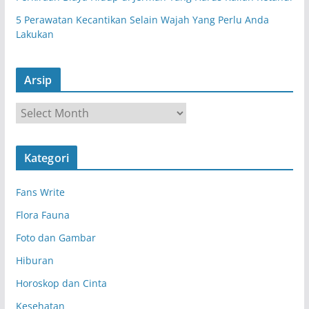
5 Perawatan Kecantikan Selain Wajah Yang Perlu Anda
Lakukan
Arsip
A
r
s
Kategori
i
p
Fans Write
Flora Fauna
Foto dan Gambar
Hiburan
Horoskop dan Cinta
Kesehatan