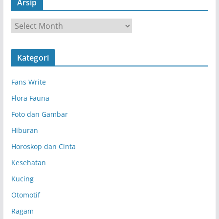
Arsip
A
r
s
Kategori
i
p
Fans Write
Flora Fauna
Foto dan Gambar
Hiburan
Horoskop dan Cinta
Kesehatan
Kucing
Otomotif
Ragam