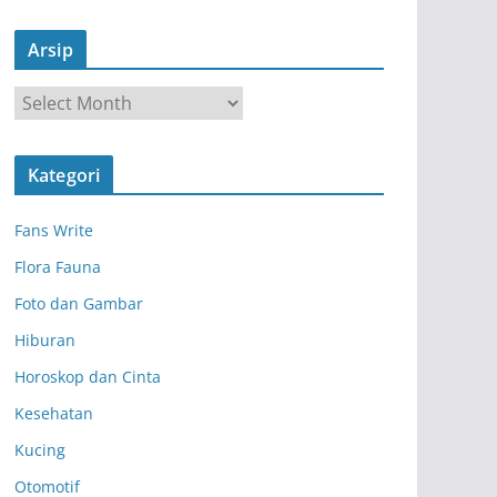
Arsip
A
r
s
Kategori
i
p
Fans Write
Flora Fauna
Foto dan Gambar
Hiburan
Horoskop dan Cinta
Kesehatan
Kucing
Otomotif