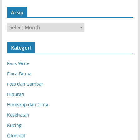
Arsip
A
r
s
Kategori
i
p
Fans Write
Flora Fauna
Foto dan Gambar
Hiburan
Horoskop dan Cinta
Kesehatan
Kucing
Otomotif