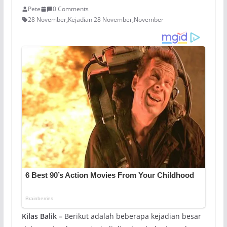
Pete
0 Comments
28 November
,
Kejadian 28 November
,
November
Kilas Balik –
Berikut adalah beberapa kejadian besar